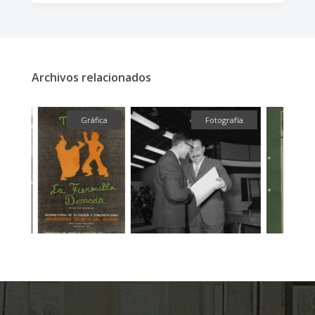
Archivos relacionados
fía
Gráfica
Fotografía
Te