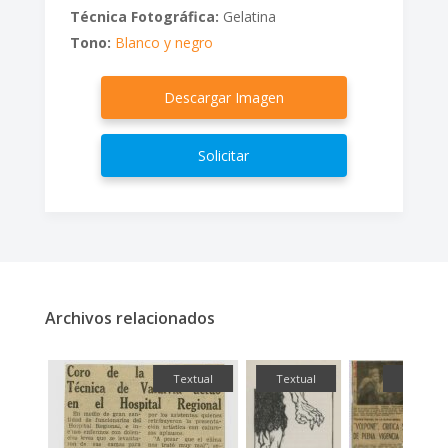
Técnica Fotográfica:
Gelatina
Tono:
Blanco y negro
Descargar Imagen
Solicitar
Archivos relacionados
fía
Textual
Textual
Textual