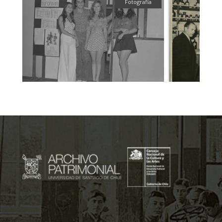
fía
Fotografía