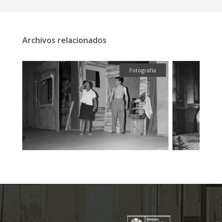
Archivos relacionados
ual
Fotografía