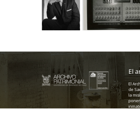
El a
El Arc
de Sa
la mis
poner 
inmate