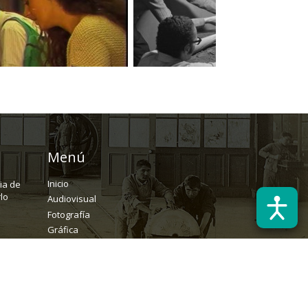
Menú
Inicio
ria de
lo
Audiovisual
Fotografía
Gráfica
Textual
Archivo
Solicitudes