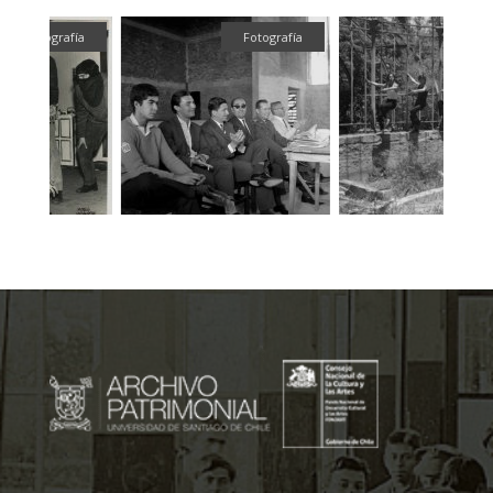
fía
Fotografía