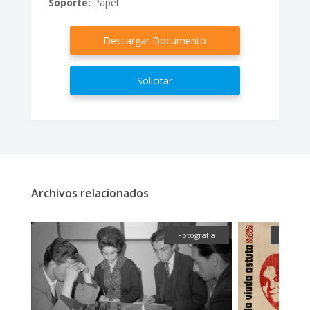
Soporte:
Papel
Descargar Documento
Solicitar
Archivos relacionados
ual
Fotografía
Gráfic