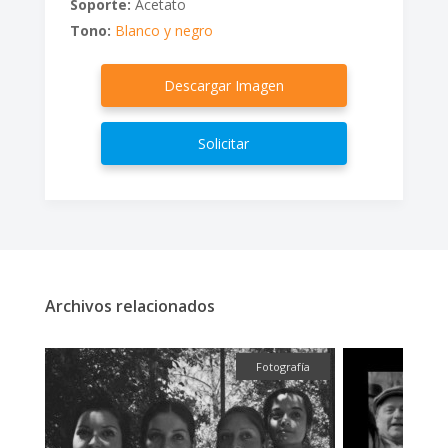
Soporte:
Acetato
Tono:
Blanco y negro
Descargar Imagen
Solicitar
Archivos relacionados
fía
Fotografía