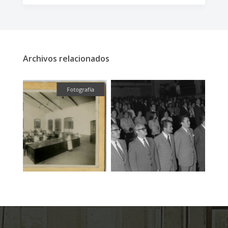
Archivos relacionados
fía
Fotografía