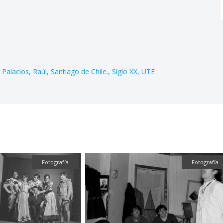
Palacios
Raúl
Santiago de Chile.
Siglo XX
UTE
Fotografía
Fotografía