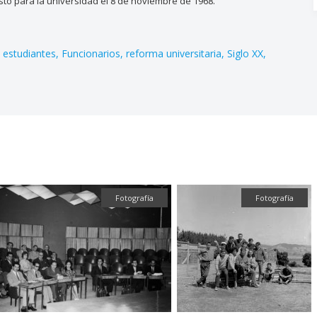
o para la universidad el 8 de noviembre de 1968.
estudiantes
Funcionarios
reforma universitaria
Siglo XX
Fotografía
Fotograf