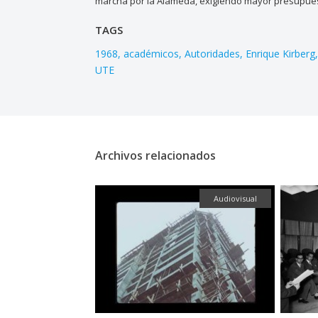
marcha por la Alameda, exigiendo mayor presupuest
TAGS
1968
académicos
Autoridades
Enrique Kirberg
UTE
Archivos relacionados
Audiovisual
Fotografía