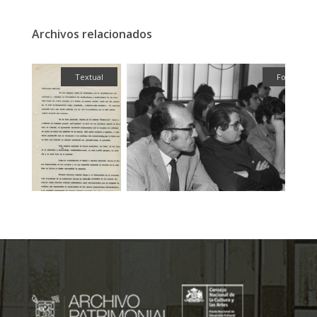
Archivos relacionados
ual
Fotografía