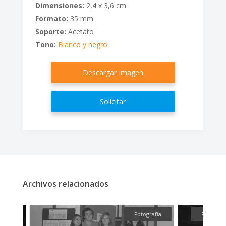
Dimensiones:
2,4 x 3,6 cm
Formato:
35 mm
Soporte:
Acetato
Tono:
Blanco y negro
Descargar Imagen
Solicitar
Archivos relacionados
fía
Fotografía
Fotografía