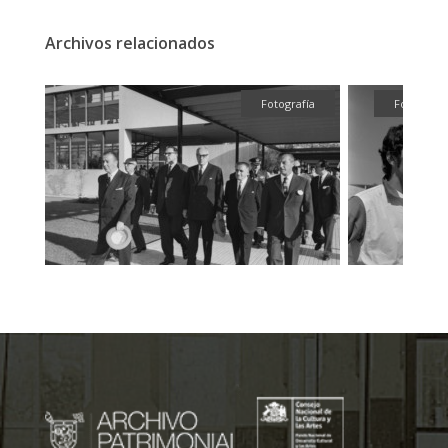
Archivos relacionados
ual
Fotografía
Fotografía