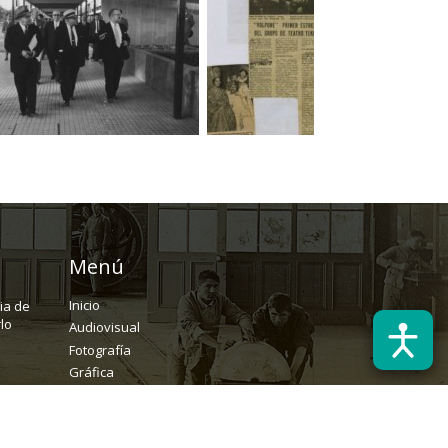
Menú
Inicio
ria de
lo
Audiovisual
Fotografía
Gráfica
Textual
Archivo
Solicitudes