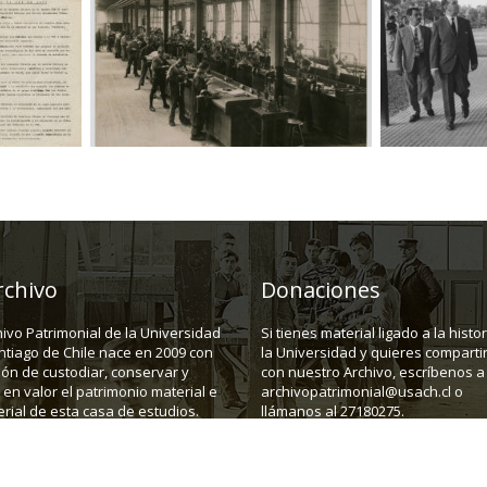
rchivo
Donaciones
hivo Patrimonial de la Universidad
Si tienes material ligado a la histo
ntiago de Chile nace en 2009 con
la Universidad y quieres compartir
ión de custodiar, conservar y
con nuestro Archivo, escríbenos a
en valor el patrimonio material e
archivopatrimonial@usach.cl o
rial de esta casa de estudios.
llámanos al 27180275.