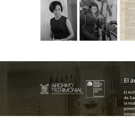
El a
El Arc
de Sa
la mis
poner 
inmate