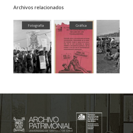
Archivos relacionados
ual
Fotografía
Gráfica