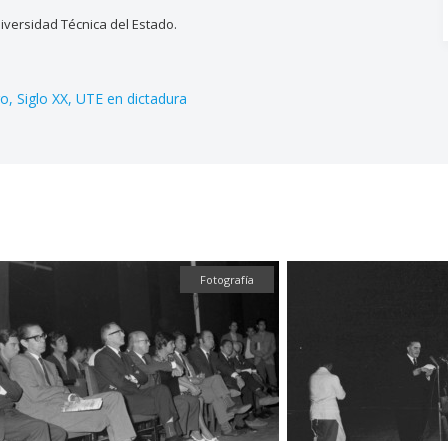
versidad Técnica del Estado.
go
Siglo XX
UTE en dictadura
Fotografía