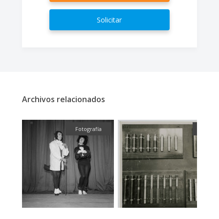
Solicitar
Archivos relacionados
fía
Fotografía
Fotog