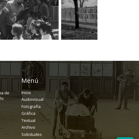
Menú
Inicio
ria de
lo
Audiovisual
Fotografía
Gráfica
Textual
Archivo
Solicitudes