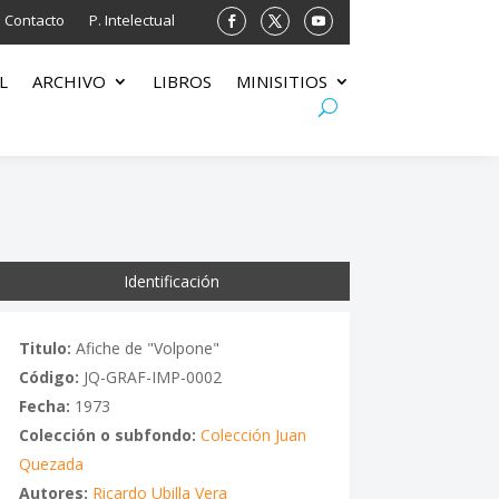
Contacto
P. Intelectual
L
ARCHIVO
LIBROS
MINISITIOS
Identificación
Titulo:
Afiche de "Volpone"
Código:
JQ-GRAF-IMP-0002
Fecha:
1973
Colección o subfondo:
Colección Juan
Quezada
Autores:
Ricardo Ubilla Vera