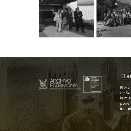
El a
El Arc
de Sa
la mis
poner 
inmate