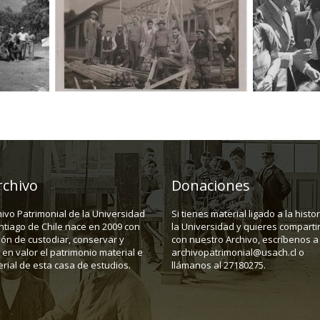
rchivo
Donaciones
hivo Patrimonial de la Universidad
Si tienes material ligado a la histo
ntiago de Chile nace en 2009 con
la Universidad y quieres compartir
ión de custodiar, conservar y
con nuestro Archivo, escríbenos a
en valor el patrimonio material e
archivopatrimonial@usach.cl o
rial de esta casa de estudios.
llámanos al 27180275.