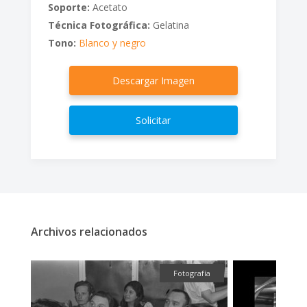
Soporte:
Acetato
Técnica Fotográfica:
Gelatina
Tono:
Blanco y negro
Descargar Imagen
Solicitar
Archivos relacionados
fía
Fotografía