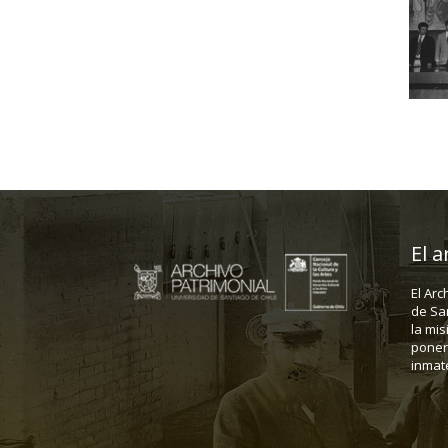
El a
El Arc
de Sa
la mis
poner 
inmate