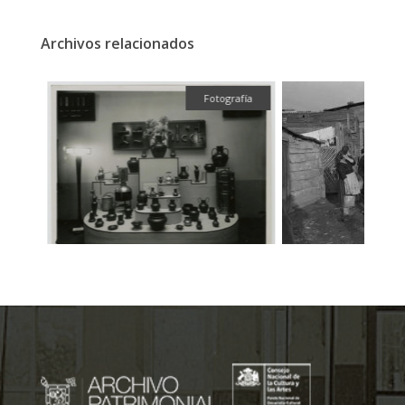
Archivos relacionados
fía
Fotografía