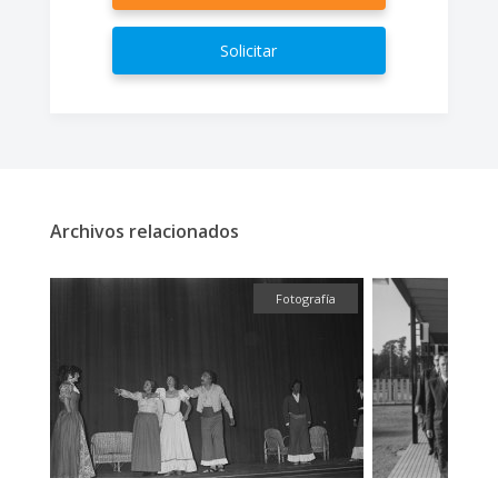
Solicitar
Archivos relacionados
fía
Fotografía