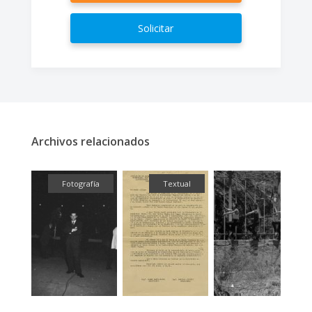
Solicitar
Archivos relacionados
fía
Fotografía
Textual