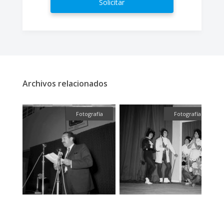
Solicitar
Archivos relacionados
ual
Fotografía
Fotografía