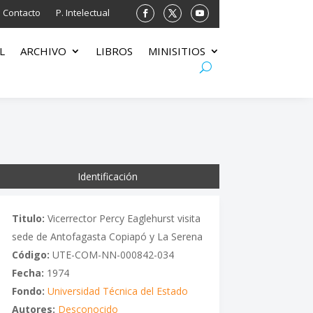
Contacto
P. Intelectual
L
ARCHIVO
LIBROS
MINISITIOS
Identificación
Titulo:
Vicerrector Percy Eaglehurst visita
sede de Antofagasta Copiapó y La Serena
Código:
UTE-COM-NN-000842-034
Fecha:
1974
Fondo:
Universidad Técnica del Estado
Autores:
Desconocido