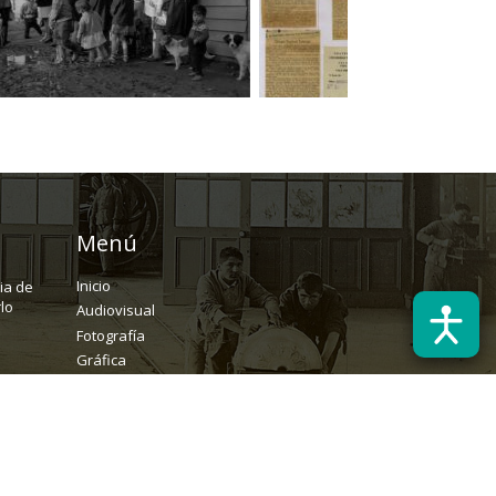
Menú
Inicio
ria de
lo
Audiovisual
Fotografía
Gráfica
Textual
Archivo
Solicitudes