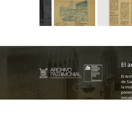
El a
El Arc
de Sa
la mis
poner 
inmate