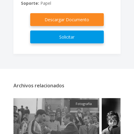
Soporte:
Papel
Descargar Documento
Solicitar
Archivos relacionados
fía
Fotografía