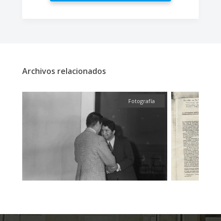
Archivos relacionados
fía
Fotografía
T