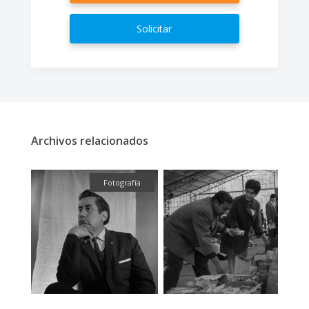
Solicitar
Archivos relacionados
ual
Fotografía