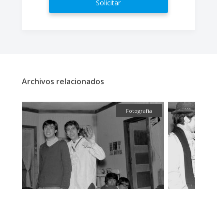
Solicitar
Archivos relacionados
fía
Fotografía