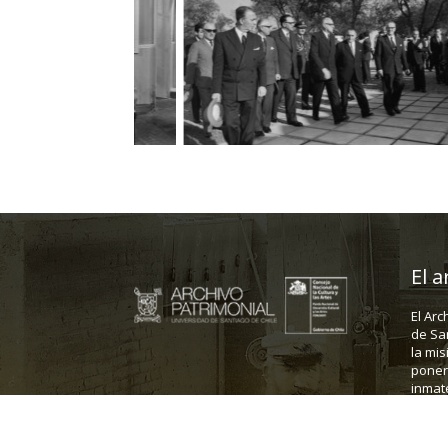
El a
El Arc
de Sa
la mis
poner 
inmate