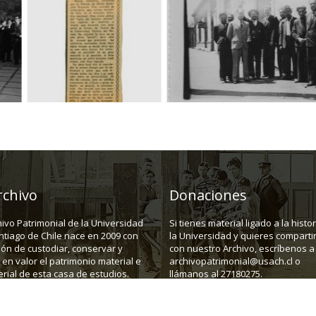
rchivo
Donaciones
hivo Patrimonial de la Universidad
Si tienes material ligado a la histo
ntiago de Chile nace en 2009 con
la Universidad y quieres compartir
ión de custodiar, conservar y
con nuestro Archivo, escríbenos a
en valor el patrimonio material e
archivopatrimonial@usach.cl o
rial de esta casa de estudios.
llámanos al 27180275.