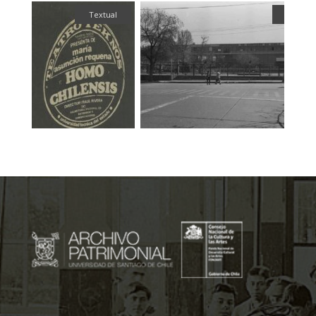
fía
Textual
Fotogra