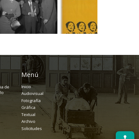
Menú
Inicio
ria de
lo
Audiovisual
Fotografía
Gráfica
Textual
Archivo
Solicitudes