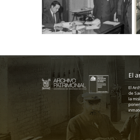
El a
El Arc
de Sa
la mis
poner 
inmate