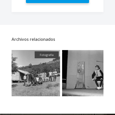
Archivos relacionados
fía
Fotografía