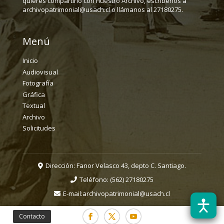
quieres compartirlo con nuestro Archivo, escríbenos a
archivopatrimonial@usach.cl o llámanos al 27180275.
Menú
Inicio
Audiovisual
Fotografía
Gráfica
Textual
Archivo
Solicitudes
Dirección: Fanor Velasco 43, depto C. Santiago.
Teléfono:
(562) 27180275
E-mail:
archivopatrimonial@usach.cl
Contacto