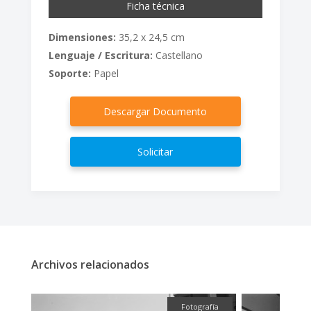
Ficha técnica
Dimensiones:
35,2 x 24,5 cm
Lenguaje / Escritura:
Castellano
Soporte:
Papel
Descargar Documento
Solicitar
Archivos relacionados
fía
Fotografía