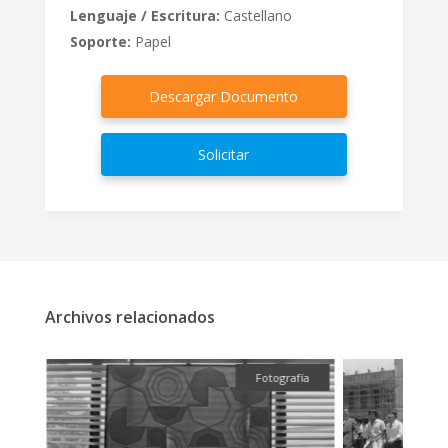
Lenguaje / Escritura:
Castellano
Soporte:
Papel
Descargar Documento
Solicitar
Archivos relacionados
ual
Fotografía