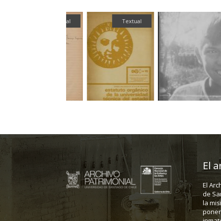
Textual
Textual
El a
El Arc
de Sa
la mis
poner 
inmate