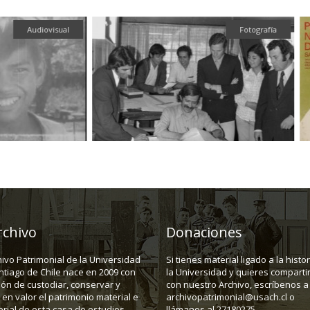
Audiovisual
Fotografía
rchivo
Donaciones
hivo Patrimonial de la Universidad
Si tienes material ligado a la histo
ntiago de Chile nace en 2009 con
la Universidad y quieres compartir
ión de custodiar, conservar y
con nuestro Archivo, escríbenos a
en valor el patrimonio material e
archivopatrimonial@usach.cl o
rial de esta casa de estudios.
llámanos al 27180275.