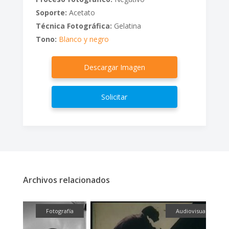
Soporte:
Acetato
Técnica Fotográfica:
Gelatina
Tono:
Blanco y negro
Descargar Imagen
Solicitar
Archivos relacionados
fía
Fotografía
Audiovisual