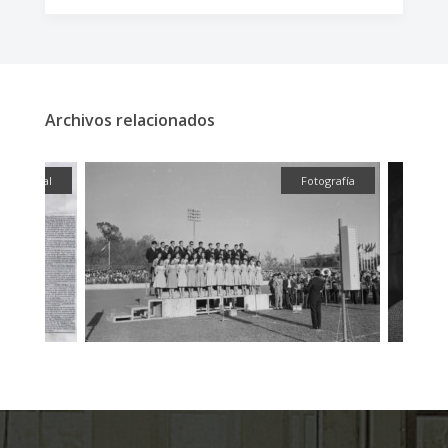
Archivos relacionados
ual
Fotografía
Fotografía