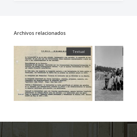
Archivos relacionados
fía
Textual
Fotog