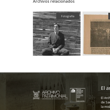
Archivos relacionados
Fotografía
Fotografía
El a
El Arc
de Sa
la mis