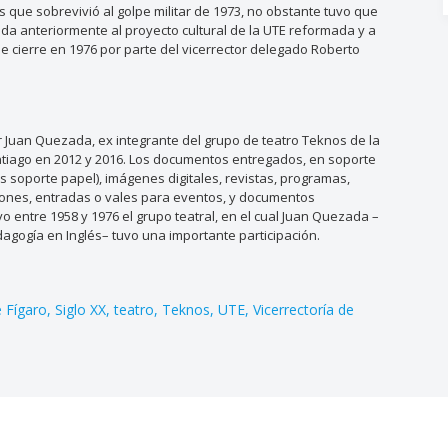
s que sobrevivió al golpe militar de 1973, no obstante tuvo que
ada anteriormente al proyecto cultural de la UTE reformada y a
 cierre en 1976 por parte del vicerrector delegado Roberto
Juan Quezada, ex integrante del grupo de teatro Teknos de la
antiago en 2012 y 2016. Los documentos entregados, en soporte
os soporte papel), imágenes digitales, revistas, programas,
taciones, entradas o vales para eventos, y documentos
o entre 1958 y 1976 el grupo teatral, en el cual Juan Quezada –
dagogía en Inglés– tuvo una importante participación.
 Fígaro
Siglo XX
teatro
Teknos
UTE
Vicerrectoría de