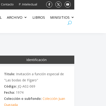
Contacto
P. Intelectual
L
ARCHIVO
LIBROS
MINISITIOS
Identificación
Titulo:
Invitación a función especial de
"Las bodas de Fígaro"
Código:
JQ-A02-069
Fecha:
1974
Colección o subfondo:
Colección Juan
Quezada