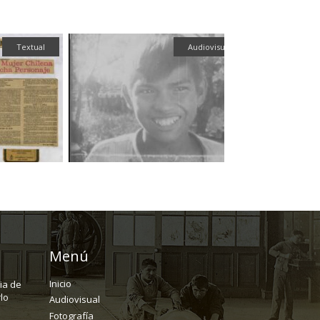
Textual
Audiovisual
Menú
Inicio
ria de
lo
Audiovisual
Fotografía