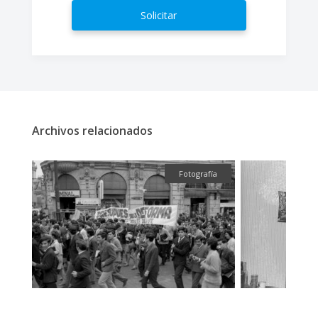
Solicitar
Archivos relacionados
fía
Fotografía