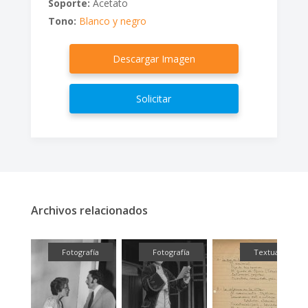
Soporte:
Acetato
Tono:
Blanco y negro
Descargar Imagen
Solicitar
Archivos relacionados
fía
Fotografía
Fotografía
Textual