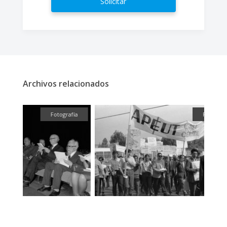
Solicitar
Archivos relacionados
fía
Fotografía