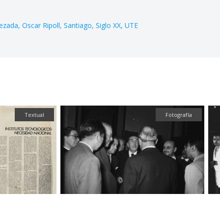
ezada
Oscar Ripoll
Santiago
Siglo XX
UTE
Textual
Fotografía