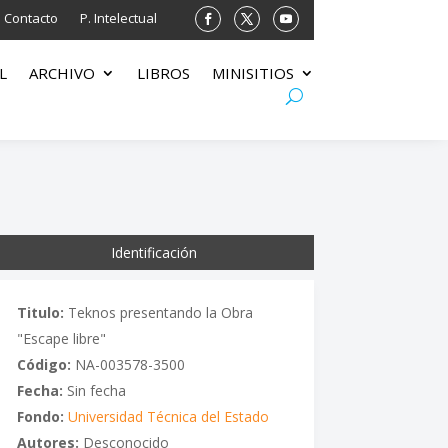
Contacto
P. Intelectual
L
ARCHIVO
LIBROS
MINISITIOS
Identificación
Titulo:
Teknos presentando la Obra
"Escape libre"
Código:
NA-003578-3500
Fecha:
Sin fecha
Fondo:
Universidad Técnica del Estado
Autores:
Desconocido