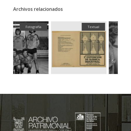
Archivos relacionados
fía
Textual