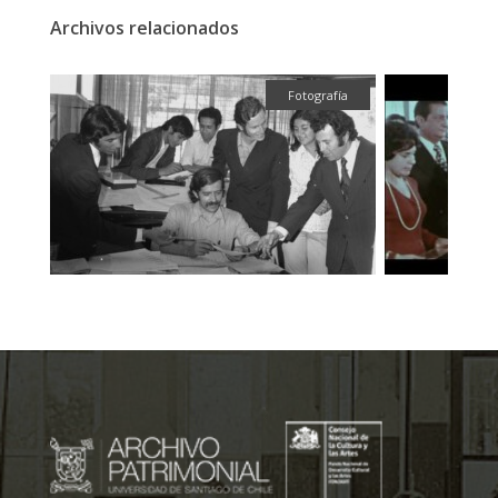
Archivos relacionados
fía
Fotografía