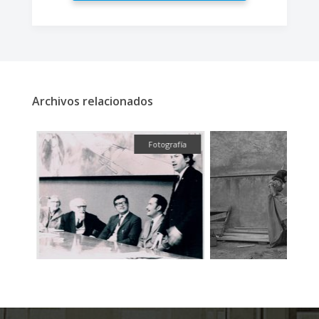
Archivos relacionados
fía
Fotografía