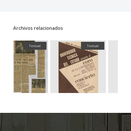
Archivos relacionados
ual
Textual
Textual