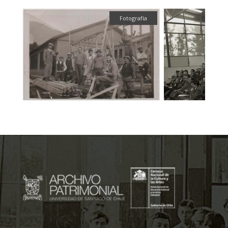
fía
Fotografía